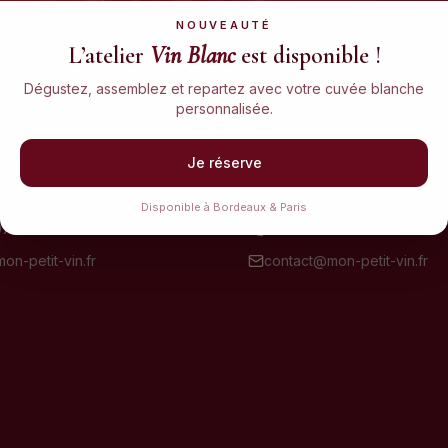
NOUVEAUTÉ
L’atelier
Vin Blanc
est disponible !
Dégustez, assemblez et repartez avec votre cuvée blanche
personnalisée.
Workshop
Paris Workshop
Je réserve
 Vin & du Négoce
Le M. Musée du Vin
rie, 33300 Bordeaux
5 Sq. Charles Dickens, 7501
Disponible à Bordeaux & Paris
07 34
06 40 98 43 98
on-petit-vin.fr
contact@mon-petit-vin.fr